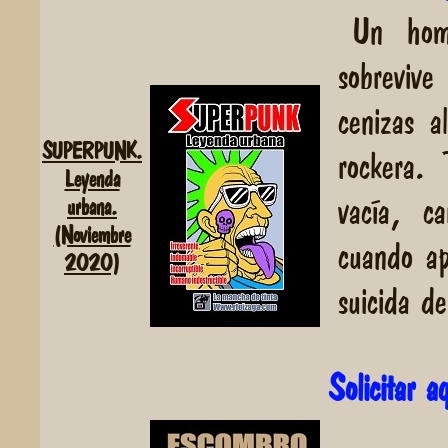
Un hom
sobrevive
cenizas a
SUPERPUNK.
rockera. 
Leyenda
vacía, c
urbana.
(Noviembre
cuando ap
2020)
suicida de
Solicitar 