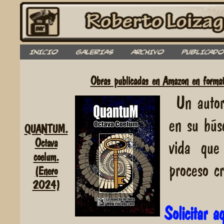
INICIO
GALERIAS
ARCHIVO
PUBLICADO
Obras publicadas en Amazon en formato
Un autor
en su bús
QUANTUM.
Octava
vida que
coelum.
proceso c
(Enero
2024)
Solicitar 